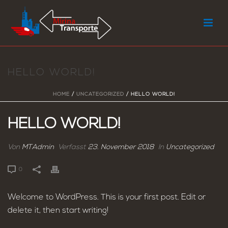
HELLO WORLD!
HOME
/
UNCATEGORIZED
/ HELLO WORLD!
HELLO WORLD!
Von
MTAdmin
Verfasst
23. November 2018
In
Uncategorized
0
Welcome to WordPress. This is your first post. Edit or
delete it, then start writing!